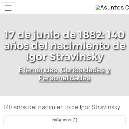
17 de junio de 1882: 140
años del nacimiento de
Igor Stravinsky
Efemérides, Curiosidades y
Personalidades
140 años del nacimiento de Igor Stravinsky
Imágenes (1)
Previo
Siguie