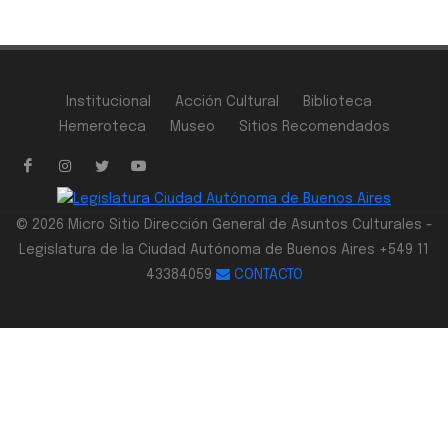
Institucional
Acción Cultural
Biblioteca
Hemeroteca
Museo
Sitios Recomendados
© 2026 Micro Sitio Dirección General de Asuntos Culturales -
Legislatura de la Ciudad Autónoma de Buenos Aires +549 11
43384059
CONTACTO