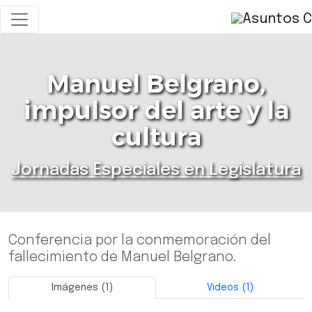
Manuel Belgrano,
impulsor del arte y la
cultura
Jornadas Especiales en Legislatura
Conferencia por la conmemoración del
fallecimiento de Manuel Belgrano.
Imágenes (1)
Videos (1)
Previo
Siguie